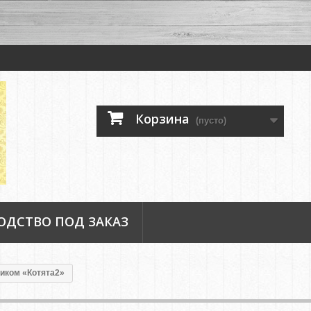
Корзина
(пусто)
ОДСТВО ПОД ЗАКАЗ
иком «Котята2»